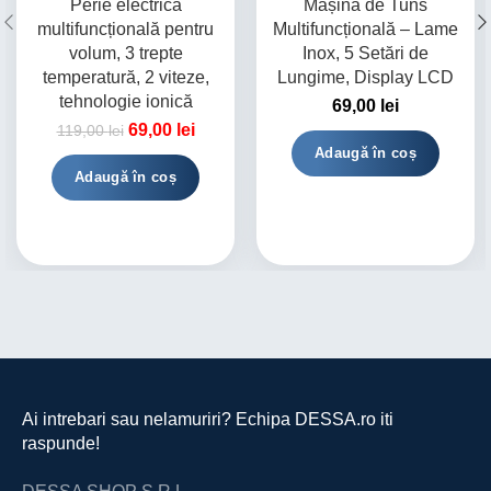
Perie electrică
Mașină de Tuns
multifuncțională pentru
Multifuncțională – Lame
volum, 3 trepte
Inox, 5 Setări de
temperatură, 2 viteze,
Lungime, Display LCD
tehnologie ionică
69,00
lei
69,00
lei
119,00
lei
Adaugă în coș
Adaugă în coș
Ai intrebari sau nelamuriri? Echipa DESSA.ro iti
raspunde!