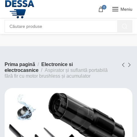
0
Meniu
Prima pagină
Electronice si
electrocasnice
Aspirator și suflantă portabilă
fără fir cu motor brushless și acumulator