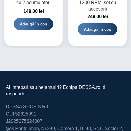
cu 2 acumulatori
1200 RPM, set cu
accesorii
149,00
lei
249,00
lei
Adaugă în coș
Adaugă în coș
Ai intrebari sau nelamuriri? Echipa DESSA.ro iti
raspunde!
DESSA SHOP S.R.L.
CUI 52625991
J2025075624007
Şos Pantelimon, Nr.249, Camera 1, Bl.48, Sc.C Sector 2,