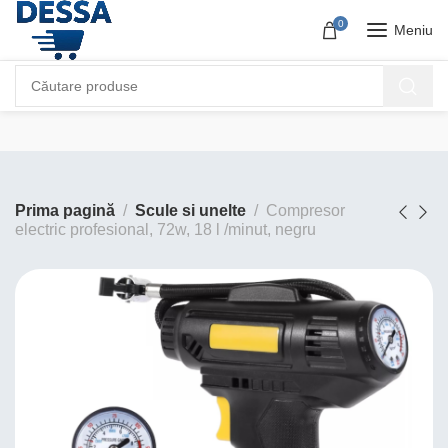
0
Meniu
Prima pagină
Scule si unelte
Compresor
electric profesional, 72w, 18 l /minut, negru