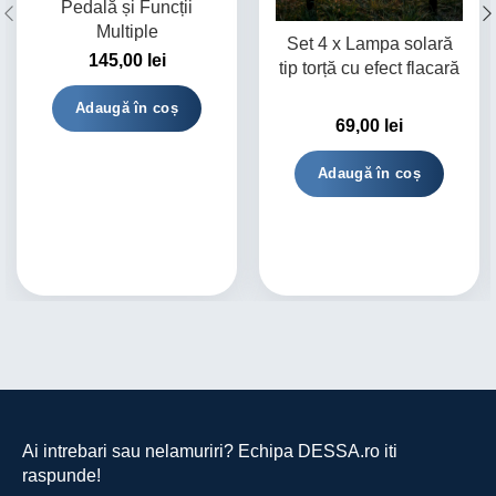
Pedală și Funcții
Multiple
Set 4 x Lampa solară
145,00
lei
tip torță cu efect flacară
Adaugă în coș
69,00
lei
Adaugă în coș
Ai intrebari sau nelamuriri? Echipa DESSA.ro iti
raspunde!