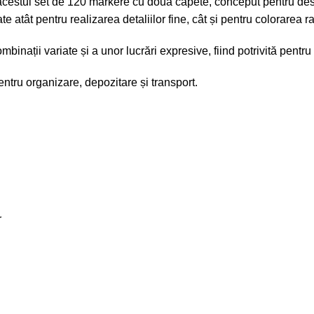
acestui set de 120 markere cu două capete, conceput pentru desen, s
ate atât pentru realizarea detaliilor fine, cât și pentru colorarea 
nații variate și a unor lucrări expresive, fiind potrivită pentru 
pentru organizare, depozitare și transport.
r