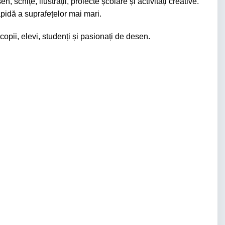
chițe, ilustrații, proiecte școlare și activități creative.
rapidă a suprafețelor mai mari.
copii, elevi, studenți și pasionați de desen.