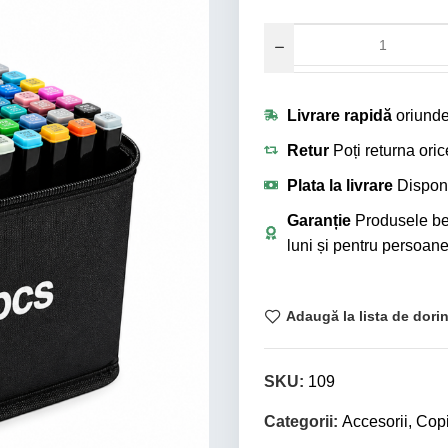
Livrare rapidă
oriunde
Retur
Poți returna ori
Plata la livrare
Disponi
Garanție
Produsele ben
luni și pentru persoane 
Adaugă la lista de dori
SKU:
109
Categorii:
Accesorii
,
Copi