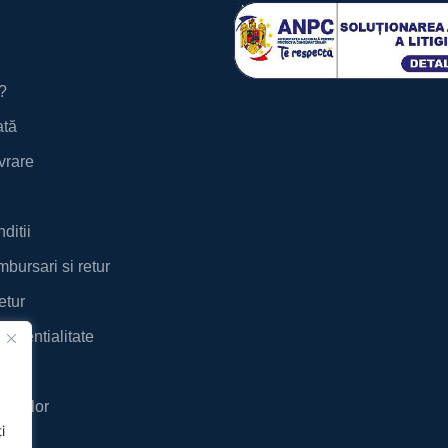
?
ată
ivrare
ditii
mbursari si retur
etur
nfidentialitate
ies
tigiilor
i