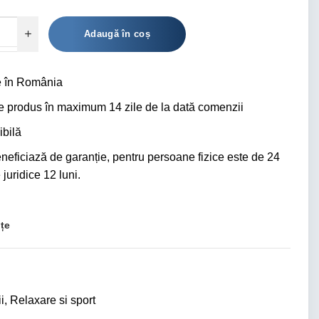
Alternative:
Adaugă în coș
 în România
ce produs în maximum 14 zile de la dată comenzii
bilă
eficiază de garanție, pentru persoane fizice este de 24
juridice 12 luni.
nțe
i
,
Relaxare si sport