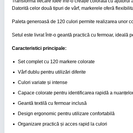
Transformă fiecare idee într-o creație colorată cu ajutorul 
Datorită celor două tipuri de vârf, markerele oferă flexibilit
Paleta generoasă de 120 culori permite realizarea unor combi
Setul este livrat într-o geantă practică cu fermoar, ideală 
Caracteristici principale:
Set complet cu 120 markere colorate
Vârf dublu pentru utilizări diferite
Culori variate și intense
Capace colorate pentru identificarea rapidă a nuanțelo
Geantă textilă cu fermoar inclusă
Design ergonomic pentru utilizare confortabilă
Organizare practică și acces rapid la culori