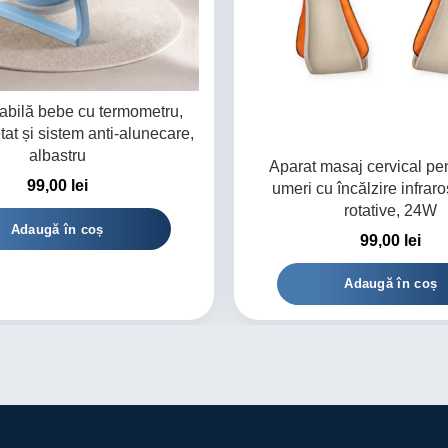
iabilă bebe cu termometru,
tat și sistem anti-alunecare,
albastru
Aparat masaj cervical pen
99,00
lei
umeri cu încălzire infraro
rotative, 24W
Adaugă în coș
99,00
lei
Adaugă în coș