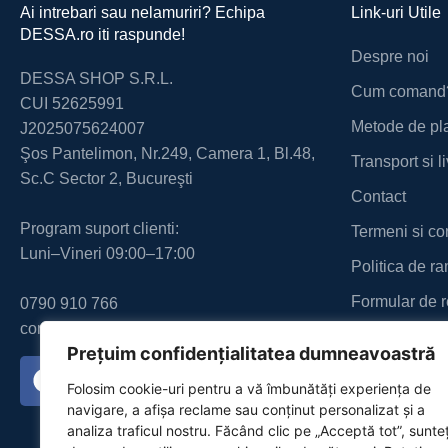
Ai intrebari sau nelamuriri? Echipa
Link-uri Utile
DESSA.ro iti raspunde!
Despre noi
DESSA SHOP S.R.L.
Cum comand
CUI 52625991
Metode de pl
J2025075624007
Şos Pantelimon, Nr.249, Camera 1, Bl.48,
Transport si l
Sc.C Sector 2, Bucureşti
Contact
Program suport clienti:
Termeni si con
Luni–Vineri 09:00–17:00
Politica de ra
Formular de r
0790 910 766
contact@dessa.ro
Politica de co
Prețuim confidențialitatea dumneavoastră
Politica cook
Folosim cookie-uri pentru a vă îmbunătăți experiența de
Soluționarea li
navigare, a afișa reclame sau conținut personalizat și a
analiza traficul nostru. Făcând clic pe „Acceptă tot”, sunteț
ANPC