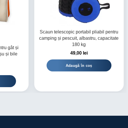
Scaun telescopic portabil pliabil pentru
camping și pescuit, albastru, capacitate
180 kg
tru gât și
49,00
lei
șu și bile
Adaugă în coș