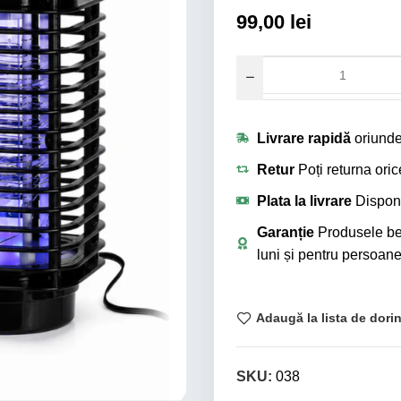
99,00
lei
Livrare rapidă
oriunde
Retur
Poți returna ori
Plata la livrare
Disponi
Garanție
Produsele ben
luni și pentru persoane 
Adaugă la lista de dori
SKU:
038