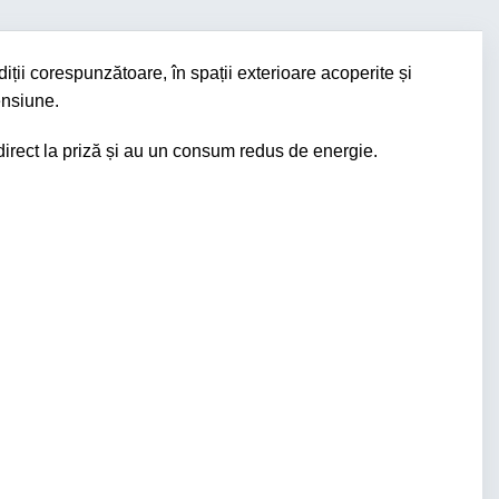
iții corespunzătoare, în spații exterioare acoperite și
ensiune.
 direct la priză și au un consum redus de energie.