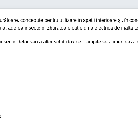
toare, concepute pentru utilizare în spații interioare și, în cond
atragerea insectelor zburătoare către grila electrică de înaltă t
nsecticidelor sau a altor soluții toxice. Lămpile se alimentează
e