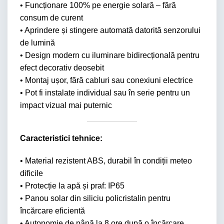
• Funcționare 100% pe energie solară – fără
consum de curent
• Aprindere și stingere automată datorită senzorului
de lumină
• Design modern cu iluminare bidirecțională pentru
efect decorativ deosebit
• Montaj ușor, fără cabluri sau conexiuni electrice
• Pot fi instalate individual sau în serie pentru un
impact vizual mai puternic
Caracteristici tehnice:
• Material rezistent ABS, durabil în condiții meteo
dificile
• Protecție la apă și praf: IP65
• Panou solar din siliciu policristalin pentru
încărcare eficientă
• Autonomie de până la 8 ore după o încărcare