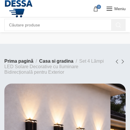
0
Meniu
Prima pagină
Casa si gradina
Set 4 Lămpi
LED Solare Decorative cu Iluminare
Bidirecțională pentru Exterior