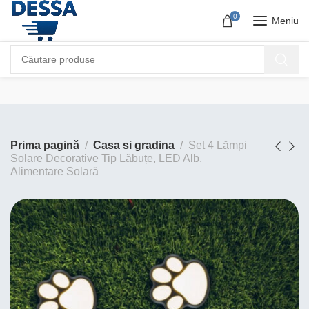
0
Meniu
Prima pagină
Casa si gradina
Set 4 Lămpi
Solare Decorative Tip Lăbuțe, LED Alb,
Alimentare Solară