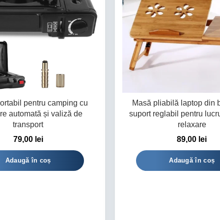
ortabil pentru camping cu
Masă pliabilă laptop din
re automată și valiză de
suport reglabil pentru lucru
transport
relaxare
79,00
lei
89,00
lei
Adaugă în coș
Adaugă în coș