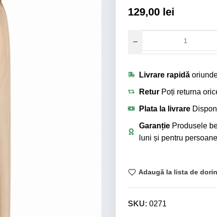
129,00
lei
Livrare rapidă
oriunde
Retur
Poți returna ori
Plata la livrare
Disponi
Garanție
Produsele ben
luni și pentru persoane 
Adaugă la lista de dori
SKU:
0271