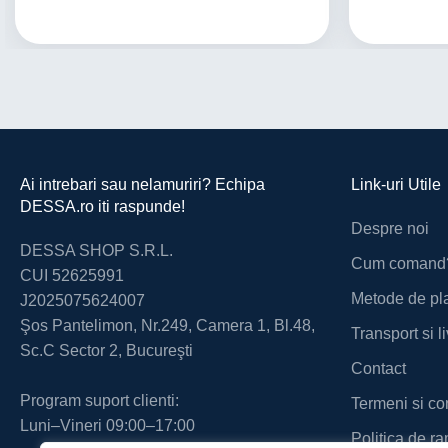
Ai intrebari sau nelamuriri? Echipa
Link-uri Utile
DESSA.ro iti raspunde!
Despre noi
DESSA SHOP S.R.L.
Cum comand
CUI 52625991
Metode de pl
J2025075624007
Şos Pantelimon, Nr.249, Camera 1, Bl.48,
Transport si l
Sc.C Sector 2, Bucureşti
Contact
Program suport clienti:
Termeni si con
Luni–Vineri 09:00–17:00
Politica de ra