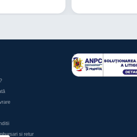
?
ată
ivrare
ditii
mbursari si retur