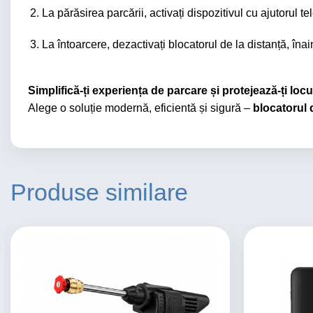
La părăsirea parcării, activați dispozitivul cu ajutorul t
La întoarcere, dezactivați blocatorul de la distanță, îna
Simplifică-ți experiența de parcare și protejează-ți locul
Alege o soluție modernă, eficientă și sigură –
blocatorul
Produse similare