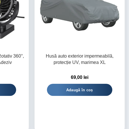
otativ 360°,
Husă auto exterior impermeabilă,
Adeziv
protecție UV, marimea XL
69,00
lei
Adaugă în coș