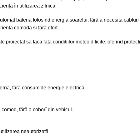
iciență în utilizarea zilnică.
ă automat bateria folosind energia soarelui, fără a necesita cablu
riență comodă și fără efort.
te proiectat să facă față condițiilor meteo dificile, oferind protecț
ernă, fără consum de energie electrică.
i comod, fără a coborî din vehicul.
tilizarea neautorizată.