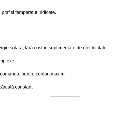
 praf și temperaturi ridicate.
ie solară, fără costuri suplimentare de electricitate
omplexe
ecomanda, pentru confort maxim
cărcată constant