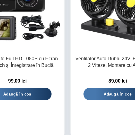
to Full HD 1080P cu Ecran
Ventilator Auto Dublu 24V, R
h și Înregistrare în Buclă
2 Viteze, Montare cu 
99,00
lei
89,00
lei
Adaugă în coș
Adaugă în coș