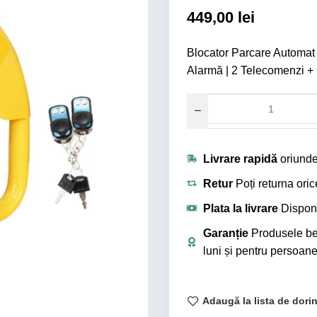
449,00
lei
Blocator Parcare Automat c
Alarmă | 2 Telecomenzi +
Livrare rapidă
oriunde
Retur
Poți returna ori
Plata la livrare
Disponi
Garanție
Produsele ben
luni și pentru persoane 
Adaugă la lista de dori