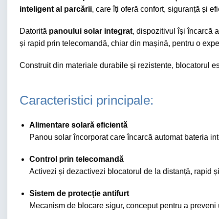
inteligent al parcării
, care îți oferă confort, siguranță și ef
Datorită
panoului solar integrat
, dispozitivul își încarc
și rapid prin telecomandă, chiar din mașină, pentru o expe
Construit din materiale durabile și rezistente, blocatorul es
Caracteristici principale:
Alimentare solară eficientă
Panou solar încorporat care încarcă automat bateria int
Control prin telecomandă
Activezi și dezactivezi blocatorul de la distanță, rapid ș
Sistem de protecție antifurt
Mecanism de blocare sigur, conceput pentru a preveni u