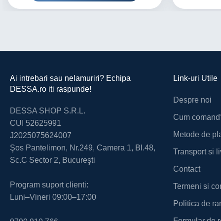
Ai intrebari sau nelamuriri? Echipa
Link-uri Utile
DESSA.ro iti raspunde!
Despre noi
DESSA SHOP S.R.L.
Cum comand
CUI 52625991
Metode de pl
J2025075624007
Şos Pantelimon, Nr.249, Camera 1, Bl.48,
Transport si l
Sc.C Sector 2, Bucureşti
Contact
Program suport clienti:
Termeni si con
Luni–Vineri 09:00–17:00
Politica de ra
Formular de r