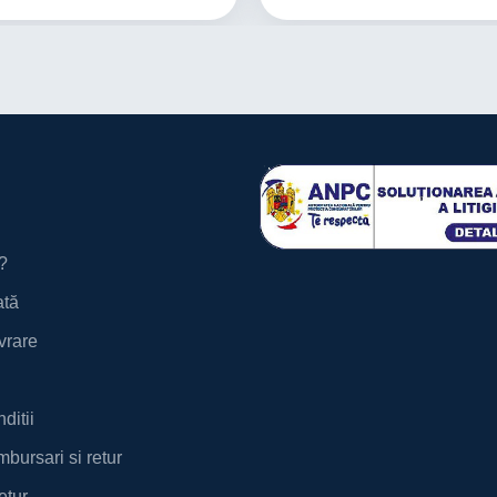
?
ată
ivrare
ditii
mbursari si retur
etur