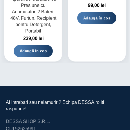
Presiune cu
99,00
lei
Acumulator, 2 Baterii
48V, Furtun, Recipient
Adaugă în coș
pentru Detergent,
Portabil
239,00
lei
Adaugă în coș
Ai intrebari sau nelamuriri? Echipa DESSA.ro iti
raspunde!
DESSA SHOP S.R.L.
CUI 52625991