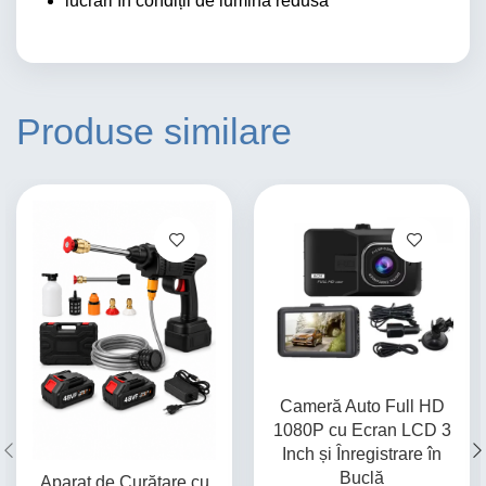
lucrări în condiții de lumină redusă
Produse similare
Cameră Auto Full HD
1080P cu Ecran LCD 3
Inch și Înregistrare în
Buclă
Aparat de Curățare cu