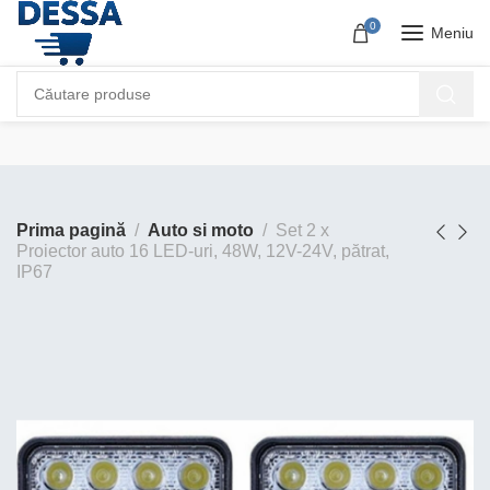
0
Meniu
Prima pagină
Auto si moto
Set 2 x
Proiector auto 16 LED-uri, 48W, 12V-24V, pătrat,
IP67