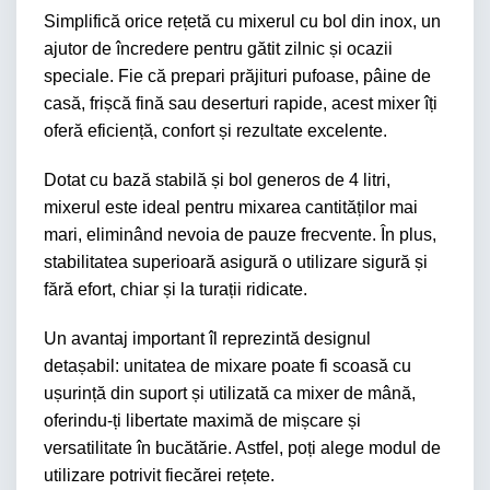
Simplifică orice rețetă cu mixerul cu bol din inox, un
ajutor de încredere pentru gătit zilnic și ocazii
speciale. Fie că prepari prăjituri pufoase, pâine de
casă, frișcă fină sau deserturi rapide, acest mixer îți
oferă eficiență, confort și rezultate excelente.
Dotat cu bază stabilă și bol generos de 4 litri,
mixerul este ideal pentru mixarea cantităților mai
mari, eliminând nevoia de pauze frecvente. În plus,
stabilitatea superioară asigură o utilizare sigură și
fără efort, chiar și la turații ridicate.
Un avantaj important îl reprezintă designul
detașabil: unitatea de mixare poate fi scoasă cu
ușurință din suport și utilizată ca mixer de mână,
oferindu-ți libertate maximă de mișcare și
versatilitate în bucătărie. Astfel, poți alege modul de
utilizare potrivit fiecărei rețete.