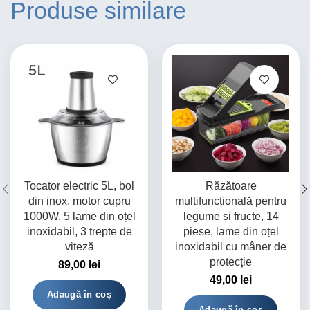
Produse similare
Tocator electric 5L, bol
Răzătoare
din inox, motor cupru
multifuncțională pentru
1000W, 5 lame din oțel
legume și fructe, 14
inoxidabil, 3 trepte de
piese, lame din oțel
viteză
inoxidabil cu mâner de
protecție
89,00
lei
49,00
lei
Adaugă în coș
Adaugă în coș