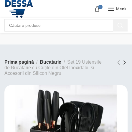
0
Meniu
Prima pagină
Bucatarie
Set 19 Ustensile
de Bucătărie cu Cuțite din Oțel Inoxidabil și
Accesorii din Silicon Negru